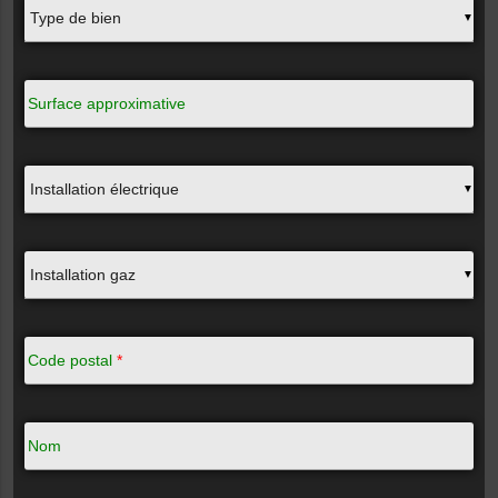
▼
Surface approximative
▼
▼
Code postal
*
Nom