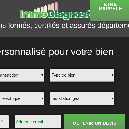
ETRE
RAPPELE
ns formés, certifiés et assurés départem
rsonnalisé pour votre bien
▼
▼
▼
▼
e
*
Adresse email