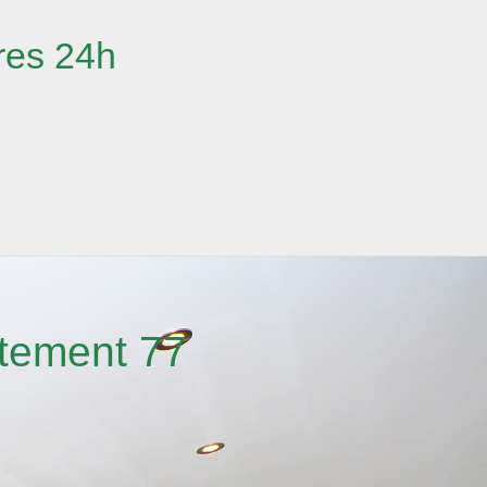
ères 24h
rtement 77