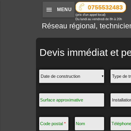
0755532483
menu
MENU
(prix d'un appel local)
Du lundi au vendredi de 8h à 20h
Réseau régional, technicie
Devis immédiat et pe
▼
Surface approximative
Code postal
*
Nom
Téléphon