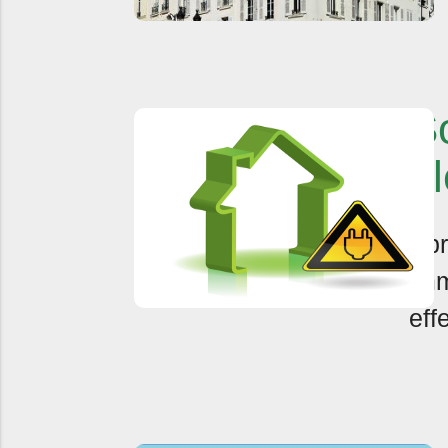
So
él
Apr
imm
eff