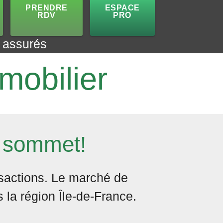
PRENDRE
ESPACE
RDV
PRO
t assurés
mobilier
u sommet!
nsactions. Le marché de
s la région Île-de-France.