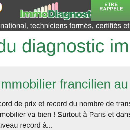
ETRE
RAPPELE
ational, techniciens formés, certifiés e
 du diagnostic im
immobilier francilien a
ord de prix et record du nombre de tra
mmobilier va bien ! Surtout à Paris et dan
veau record à...