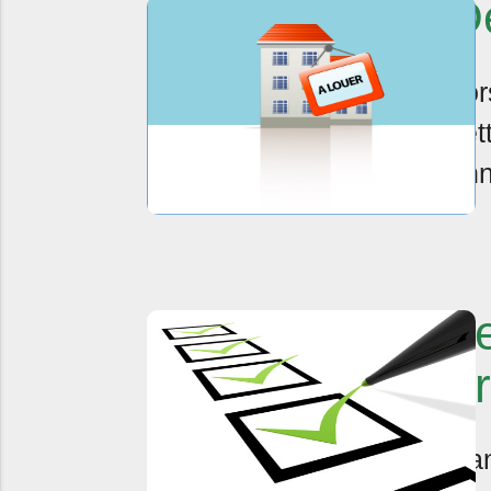
D
Lor
cet
ann
L
b
Dan